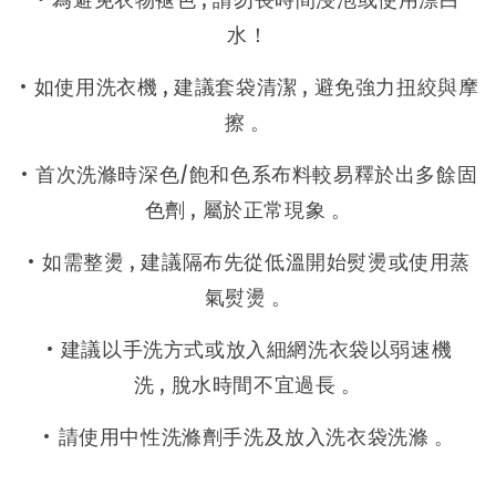
水！
• 如使用洗衣機 , 建議套袋清潔 , 避免強力扭絞與摩
擦 。
• 首次洗滌時深色/飽和色系布料較易釋於出多餘固
色劑 , 屬於正常現象 。
• 如需整燙 , 建議隔布先從低溫開始熨燙或使用蒸
氣熨燙 。
• 建議以手洗方式或放入細網洗衣袋以弱速機
洗 , 脫水時間不宜過長 。
• 請使用中性洗滌劑手洗及放入洗衣袋洗滌 。