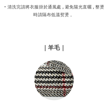
• 清洗完請將衣服掛於通風處 , 避免陽光直曬 , 整燙
時請隔布低溫熨燙 。
｜
羊毛
｜