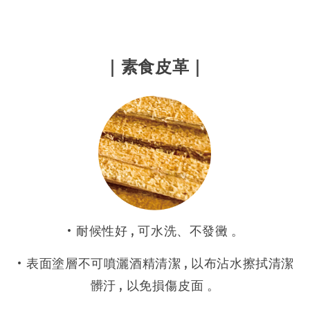
｜素食皮革｜
• 耐候性好 , 可水洗、不發黴 。
• 表面塗層不可噴灑酒精清潔 , 以布沾水擦拭清潔
髒汙 , 以免損傷皮面 。