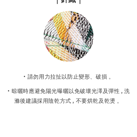
• 請勿用力拉扯以防止變形、破損 。
• 晾曬時應避免陽光曝曬以免破壞光澤及彈性 , 洗
滌後建議採用陰乾方式 , 不要烘乾及乾燙 。