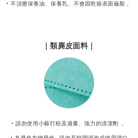
• 不須擦保養油、保養乳、不會因乾燥表面龜裂 。
｜類麂皮面料｜
• 請勿使用小蘇打粉及過量、強力的清潔劑 。
• 為避免衣物褪色 , 請勿長時間浸泡或使用漂白