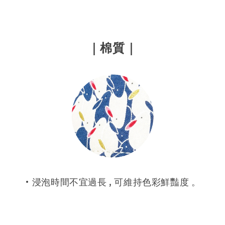
｜
棉質
｜
• 浸泡時間不宜過長 , 可維持色彩鮮豔度 。