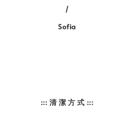
/
Sofia
::: 清 潔 方 式 :::