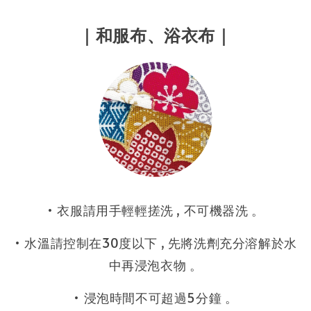
｜
和服布、浴衣布
｜
• 衣服請用手輕輕搓洗 , 不可機器洗 。
• 水溫請控制在30度以下 , 先將洗劑充分溶解於水
中再浸泡衣物 。
• 浸泡時間不可超過5分鐘 。