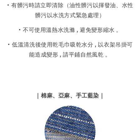
• 有髒污時請立即清除（油性髒污以揮發油、水性
髒污以水洗方式緊急處理）
• 不可使用溫熱水洗滌 , 避免變形縮水 。
• 低溫清洗後使用乾毛巾吸乾水分 , 以衣架吊掛可
能造成變形 , 請平鋪自然風乾 。
｜
棉麻、亞麻、手工藍染
｜