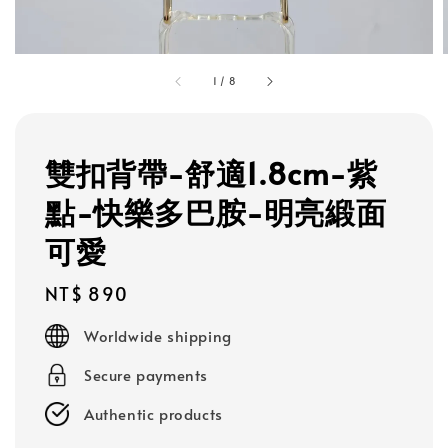
1
/
8
雙扣背帶-舒適1.8cm-紫
點-快樂多巴胺-明亮緞面
可愛
Regular
NT$ 890
price
Worldwide shipping
Secure payments
Authentic products