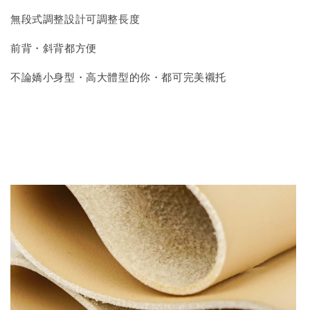
無段式調整設計可調整長度
前背・斜背都方便
不論嬌小身型・高大體型的你・都可完美襯托