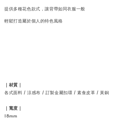
提供多種花色款式，讓背帶如同衣服一般
輕鬆打造屬於個人的特色風格
｜材質｜
各式面料 / 涼感布 / 訂製金屬扣環 / 素食皮革 / 黃銅
｜寬度｜
18mm