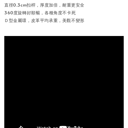
直徑0.3cm扣桿，厚度加倍，耐重更安全
360度旋轉好順暢，各種角度不卡死
Ｄ型金屬環，皮革平均承重，美觀不變形