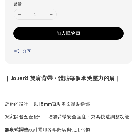
數量
加入購物車
分享
｜Jouer8 雙肩背帶 · 體貼每個承受壓力的肩｜
舒適的設計 · 以
18mm
寬度溫柔體貼頸部
獨家開發五金配件 · 增加背帶安全強度 · 兼具快速調整功能
無段式調整
設計通用各年齡層與使用習慣