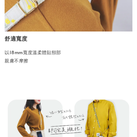
舒適寬度
以18mm寬度溫柔體貼頸部
親膚不摩擦