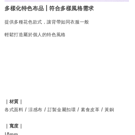
多樣化特色布品
 | 
符合多樣風格需求
提供多種花色款式，讓背帶如同衣服一般
輕鬆打造屬於個人的特色風格
｜材質｜
各式面料 / 涼感布 / 訂製金屬扣環 / 素食皮革 / 黃銅
｜寬度｜
18mm