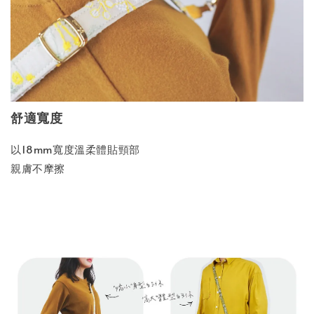
舒適寬度
以18mm寬度溫柔體貼頸部
親膚不摩擦