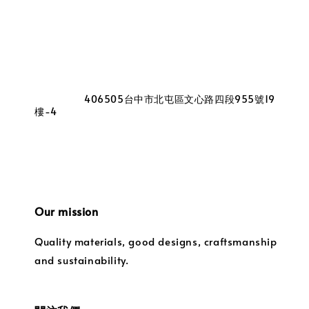
                    406505台中市北屯區文心路四段955號19
樓-4

Our mission
Quality materials, good designs, craftsmanship 
and sustainability.