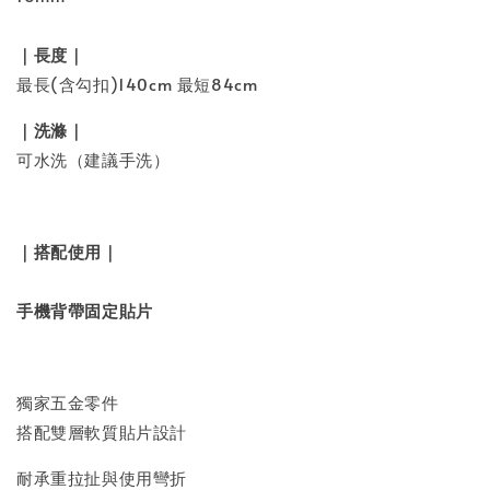
｜長度｜
最長(含勾扣)140cm 最短84cm
｜洗滌｜
可水洗（建議手洗）
｜搭配使用｜
手機背帶固定貼片
獨家五金零件
搭配雙層軟質貼片設計
耐承重拉扯與使用彎折