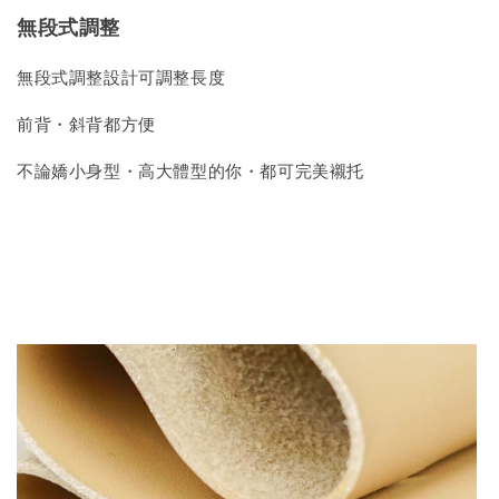
無段式調整
無段式調整設計可調整長度
前背・斜背都方便
不論嬌小身型・高大體型的你・都可完美襯托