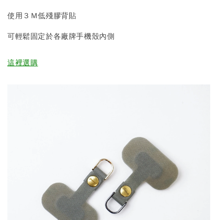
使用３Ｍ低殘膠背貼
可輕鬆固定於各廠牌手機殼內側
這裡選購