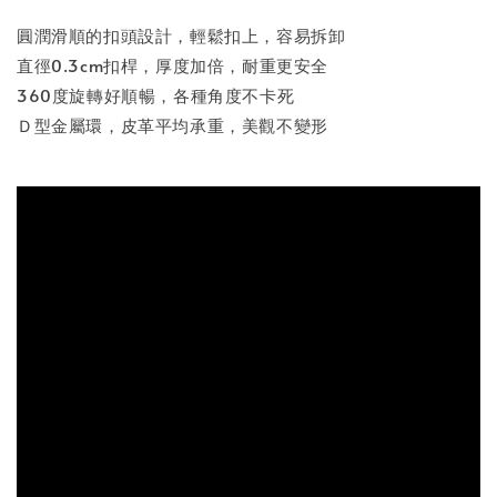
圓潤滑順的扣頭設計，輕鬆扣上，容易拆卸
直徑0.3cm扣桿，厚度加倍，耐重更安全
360度旋轉好順暢，各種角度不卡死
Ｄ型金屬環，皮革平均承重，美觀不變形