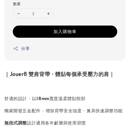
數量
加入購物車
分享
｜Jouer8 雙肩背帶 · 體貼每個承受壓力的肩｜
舒適的設計 · 以
18mm
寬度溫柔體貼頸部
獨家開發五金配件 · 增加背帶安全強度 · 兼具快速調整功能
無段式調整
設計通用各年齡層與使用習慣