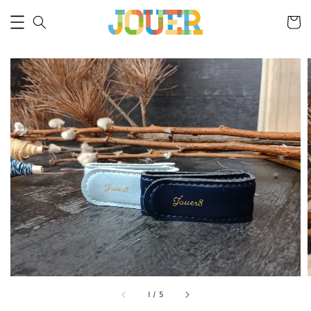
1
/
5