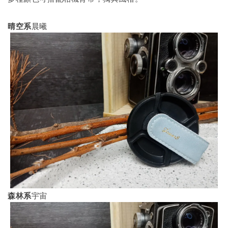
晴空系
晨曦
森林系
宇宙