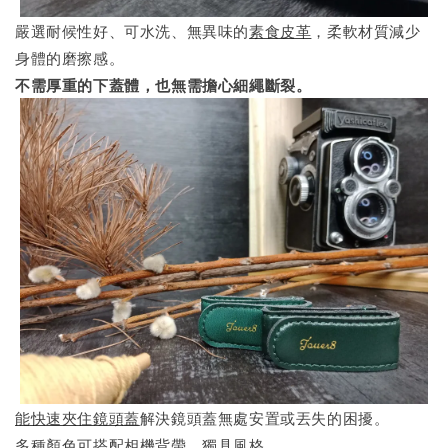
嚴選耐候性好、可水洗、無異味的
素食皮革
，柔軟材質減少
身體的磨擦感。
不需厚重的下蓋體，也無需擔心細繩斷裂。
能快速夾住鏡頭蓋
解決鏡頭蓋無處安置或丟失的困擾。
多種顏色可搭配相機背帶，獨具風格。