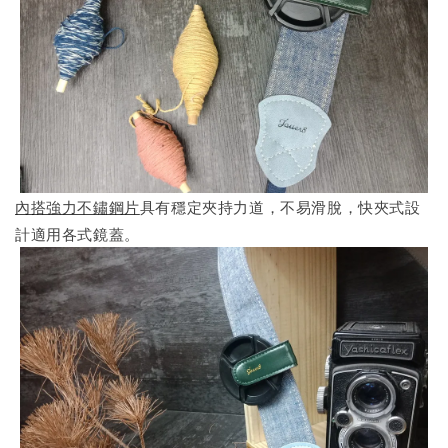
內搭強力不鏽鋼片
具有穩定夾持力道，不易滑脫，快夾式設
計適用各式鏡蓋。