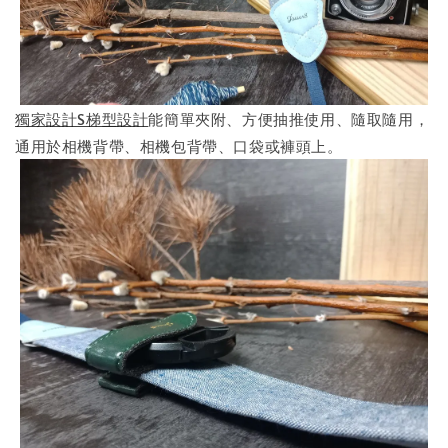
獨家設計S梯型設計
能簡單夾附、方便抽推使用、隨取隨用，
通用於相機背帶、相機包背帶、口袋或褲頭上。