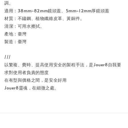
調。
適用：38mm~82mm鏡頭蓋、5mm~12mm厚鏡頭蓋
材質：不鏽鋼、植物纖維皮革、黃銅件。
清潔：可用水擦拭。
產地：臺灣
製造：臺灣
///
以繁複、費時、提高使用安全的製程手法，是Jouer8自我要
求對使用者負責的態度
在有型與價格之間，是安全好用
Jouer8靈魂，在細微之處。