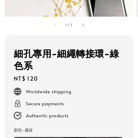
1
/
7
細孔專用-細繩轉接環-綠
色系
Regular
NT$ 120
price
Worldwide shipping
Secure payments
Authentic products
顏色
: 霧綠