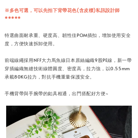
※多色可選，可以先拍下背帶花色(含皮標)私訊設計師
*****
特選曲面耐承重、硬度高、韌性佳POM插扣，增加使用安全
度，方便快速拆卸使用。
前端線繩採用NFF大力馬魚線日本原絲編織9股PE線，新一帶
穿插編織無縫技術線體圓度、密度高，拉力強，以0.55mm
承載80KG拉力，對抗手機重量保護安全。
手機背帶與手腕帶的釦具相通，出門搭配好方便~