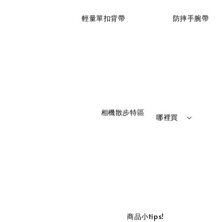
                    輕量單扣背帶

                    防摔手腕帶

                    相機散步特區

哪裡買
                    商品小tips!
