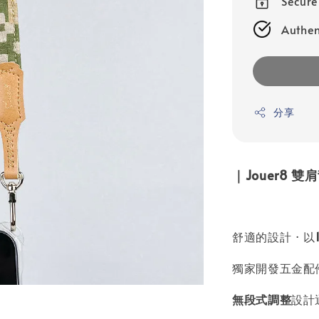
Secur
Authen
分享
｜Jouer8 
舒適的設計 · 以
獨家開發五金配件
無段式調整
設計