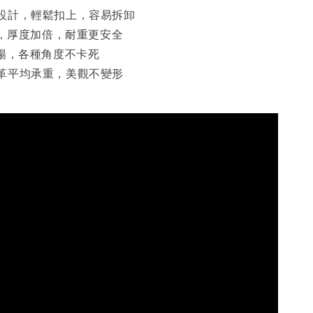
設計，輕鬆扣上，容易拆卸
桿，厚度加倍，耐重更安全
順暢，各種角度不卡死
革平均承重，美觀不變形