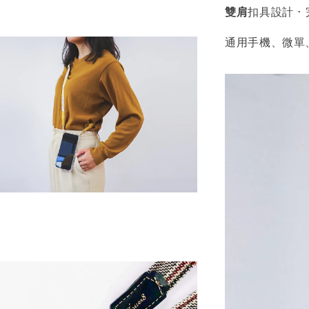
雙肩
扣具設計 ·
通用手機、微單