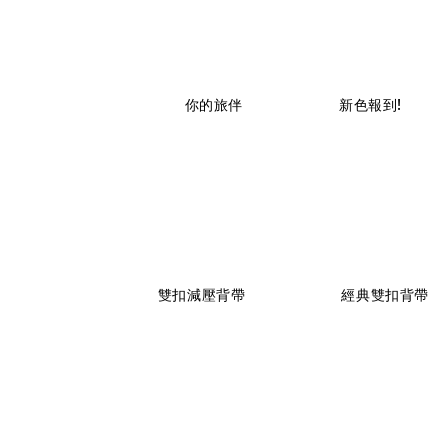
                    你的旅伴

                    新色報到!

                    雙扣減壓背帶

                    經典雙扣背帶
