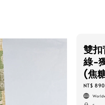
雙扣
綠-
(焦
Regular
NT$ 890
price
Worldw