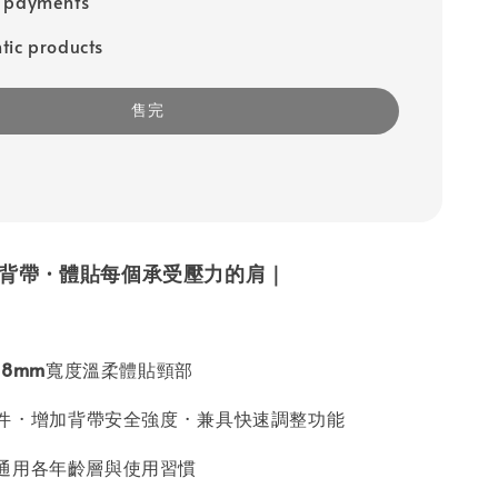
e payments
tic products
售完
雙肩背帶 · 體貼每個承受壓力的肩｜
18mm
寬度溫柔體貼頸部
 · 增加背帶安全強度 · 兼具快速調整功能
通用各年齡層與使用習慣