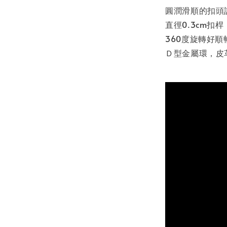
圓潤滑順的扣頭
直徑0.3cm扣
360度旋轉好
Ｄ型金屬環，皮