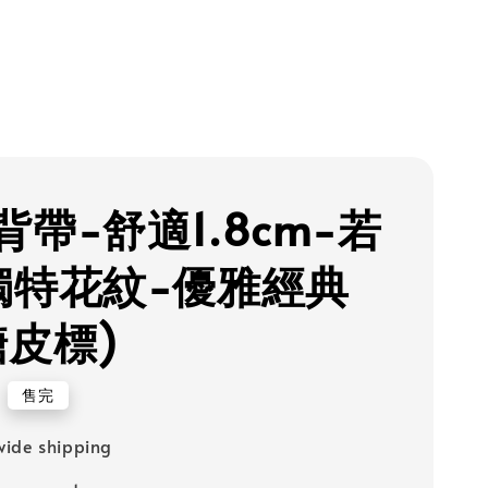
背帶-舒適1.8cm-若
獨特花紋-優雅經典
糖皮標)
售完
ide shipping