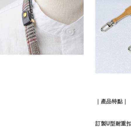
｜產品特點｜
訂製U型耐重