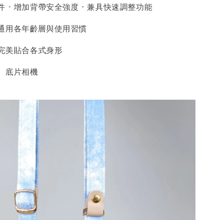
 · 增加背帶安全強度 · 兼具快速調整功能
通用各年齡層與使用習慣
 完美貼合各式身形
、底片相機