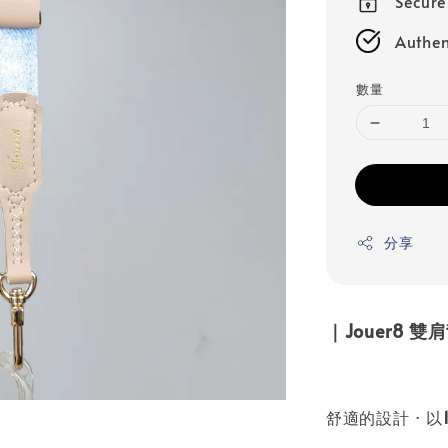
Secur
Authen
數量
分享
｜Jouer8 
舒適的設計 · 以