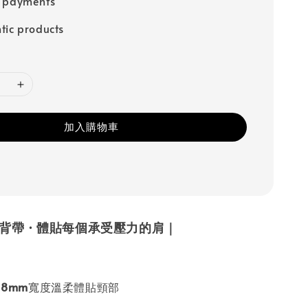
e payments
tic products
加入購物車
雙肩背帶 · 體貼每個承受壓力的肩｜
18mm
寬度溫柔體貼頸部