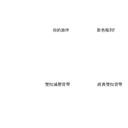
                    你的旅伴

                    新色報到!

                    雙扣減壓背帶

                    經典雙扣背帶
