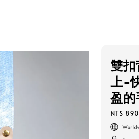
雙扣
上-
盈的
Regular
NT$ 890
price
Worldw