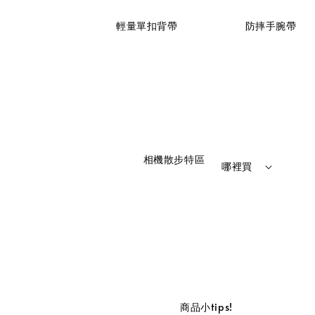
                    輕量單扣背帶

                    防摔手腕帶

                    相機散步特區

哪裡買
                    商品小tips!
