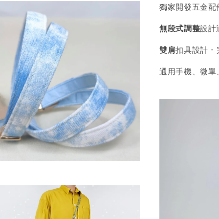
獨家開發五金配件
無段式調整
設計
雙肩
扣具設計 ·
通用手機、微單